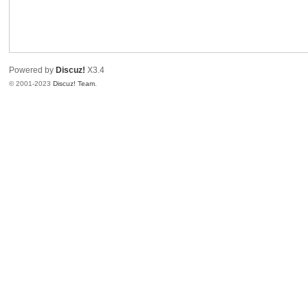
国
Powered by
Discuz!
X3.4
© 2001-2023
Discuz! Team
.
楼
凤