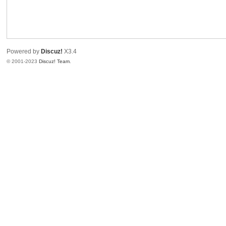
国
Powered by
Discuz!
X3.4
© 2001-2023
Discuz! Team
.
楼
凤