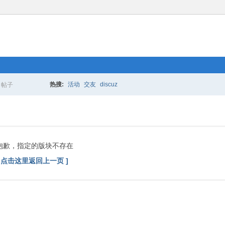
热搜:
活动
交友
discuz
帖子
搜
索
抱歉，指定的版块不存在
[ 点击这里返回上一页 ]